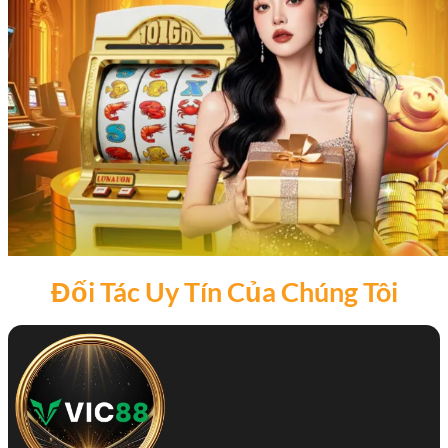
Đối Tác Uy Tín Của Chúng Tôi