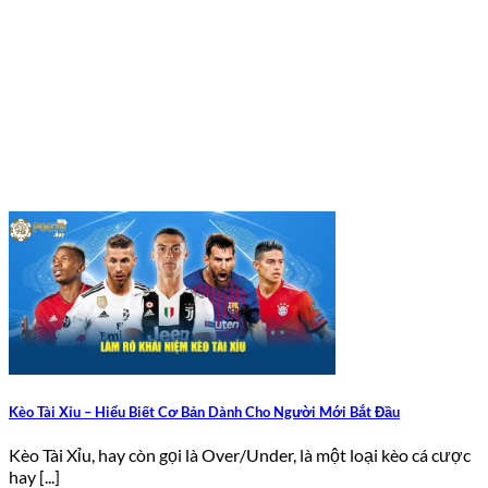
Hướng Dẫn Chi Tiết Cách Nạp Tiền Pog79
Tối Ưu Hóa Trải Nghiệm Với Pog79:
Mẹo Và Thủ Thuật
Để tận hưởng tối đa những gì
Pog79
mang lại, dưới đây là
một số mẹo hữu ích:
Tận Dụng Các Công Cụ Hỗ Trợ
Pog79
cung cấp các công cụ như hướng dẫn sử dụng, hỗ
trợ trực tuyến 24/7 và diễn đàn cộng đồng. Theo thống kê,
85% người dùng cho biết họ nhận được phản hồi từ đội
ngũ hỗ trợ trong vòng 5 phút, giúp giải quyết nhanh chóng
Kèo Tài Xỉu – Hiểu Biết Cơ Bản Dành Cho Người Mới Bắt Đầu
các vấn đề gặp phải.
Kèo Tài Xỉu, hay còn gọi là Over/Under, là một loại kèo cá cược
Theo Dõi Các Sự Kiện Đặc Biệt
hay [...]