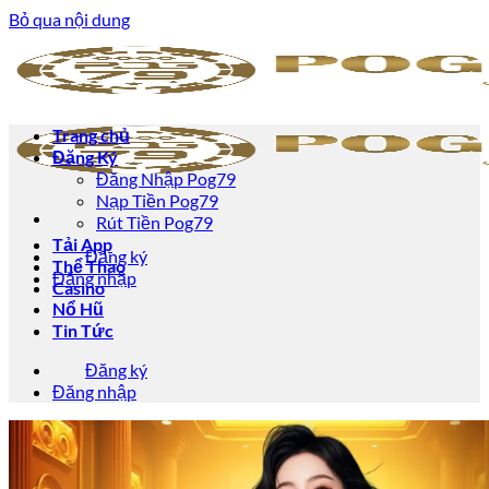
Bỏ qua nội dung
Trang chủ
Đăng Ký
Đăng Nhập Pog79
Nạp Tiền Pog79
Rút Tiền Pog79
Tải App
Đăng ký
Thể Thao
Đăng nhập
Casino
Nổ Hũ
Tin Tức
Đăng ký
Đăng nhập