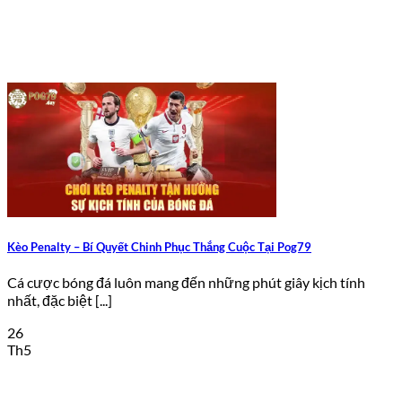
điện tử, hoặc thẻ cào.
Nhập thông tin giao dịch
: Điền đầy đủ thông tin như
số tiền nạp, số tài khoản ngân hàng, hoặc mã thẻ cào.
Đảm bảo thông tin phải thật chính xác để tránh bị lỗi.
Xác nhận giao dịch
: Kiểm tra lại thông tin và nhấn
“Xác nhận” để hoàn tất quá trình
Nạp Tiền
.
Theo pog79.net, 98% giao dịch
Nạp Tiền Pog79
được xử lý
thành công ngay lần đầu nếu người chơi nhập đúng thông
tin.
Kèo Penalty – Bí Quyết Chinh Phục Thắng Cuộc Tại Pog79
Cá cược bóng đá luôn mang đến những phút giây kịch tính
nhất, đặc biệt [...]
26
Th5