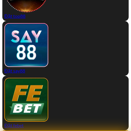
Đặt top88
Đặt say88
Đặt febet