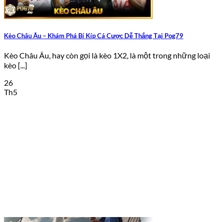
Sau khi
Đăng Ký Tại Pog79
, bạn có thể đăng nhập và bắt
đầu khám phá kho game phong phú. Theo
Kèo Châu Âu – Khám Phá Bí Kíp Cá Cược Dễ Thắng Tại Pog79
pog79official.com, ứng dụng Pog79 hỗ trợ hơn 500 trò
chơi slot và 20 môn thể thao cá cược.
Kèo Châu Âu, hay còn gọi là kèo 1X2, là một trong những loại
kèo [...]
26
Th5