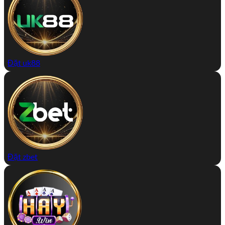
Đặt uk88
Đặt zbet