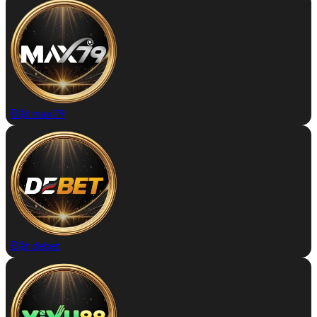
Đặt max79
Đặt debet