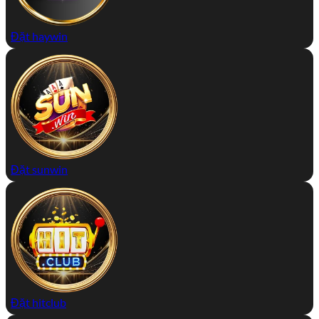
Đặt haywin
Đặt sunwin
Đặt hitclub