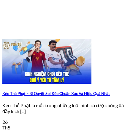
Tại Sao Pog79 Lại Thu Hút Hàng Triệu Người Dùng?
Làm Thế Nào Để Bắt Đầu Với Pog79?
Việc tham gia
vô cùng đơn giản và chỉ mất vài phút. Dưới
đây là những hướng dẫn từng bước để bạn bắt đầu chơi:
Tạo Tài Khoản
: Truy cập trang chủ
và nhấn nút “Đăng
Ký”. Điền các thông tin cơ bản như email và số điện
thoại và mật khẩu.
Xác Minh Tài Khoản
: Để đảm bảo an toàn,
Pog79
yêu
cầu xác minh qua email hoặc OTP. Theo thống kê,
95% người dùng hoàn thành bước này trong chưa
đầy 2 phút.
Khám Phá Nội Dung
: Sau khi đăng nhập, bạn có thể
Kèo Thẻ Phạt – Bí Quyết Soi Kèo Chuẩn Xác Và Hiệu Quả Nhất
bắt đầu trải nghiệm các trò chơi hoặc nội dung yêu
Kèo Thẻ Phạt là một trong những loại hình cá cược bóng đá
thích ngay lập tức.
đầy kịch [...]
Tham Gia Khuyến Mãi
: Đừng quên kiểm tra mục
“Khuyến Mãi” để nhận các ưu đãi hấp dẫn.
26
Th5
Ví Dụ Thực Tế